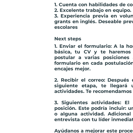
1. Cuenta con habilidades de c
2. Excelente trabajo en equipo.
3. Experiencia previa en volu
grants en inglés. Deseable pr
escolares
Next steps
1. Enviar el formulario
: A la h
básica, tu CV y te haremos 
postular a varias posiciones
formulario en cada postulació
encajes mejor.
2. Recibir el correo:
Después d
siguiente etapa, te llegará 
actividades. Te recomendamos 
3. Siguientes actividades:
El
posición. Este podría incluir:
o alguna actividad. Adicional
entrevista con tu líder inmedia
Ayúdanos a mejorar este proces