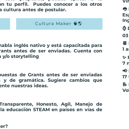
Vi
n tu perfil. Puedes conocer a los otros
👅
 cultura antes de postular.
Es
In
Cultura Maker 🧠🌎
⌚ 
03
📆
habla inglés nativo y está capacitada para
1 
grants antes de ser enviadas. Cuenta con
 y/o storytelling
✨ 
7 
📢
puestas de Grants antes de ser enviadas
17
es y de gramática. Sugiere cambios que
📝
nte nuestras ideas.
Vo
Transparente, Honesto, Agil, Manejo de
 la educación STEAM en países en vías de
ner?