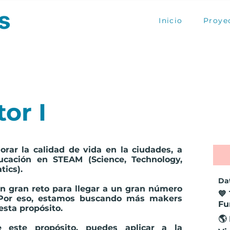
Inicio
Proye
tor I
ar la calidad de vida en la ciudades, a
cación en STEAM (Science, Technology,
ics).
Dat
n gran reto para llegar a un gran número
💙
. Por eso, estamos buscando más
makers
Fu
esta propósito.
🌎
e este propósito, puedes aplicar a la