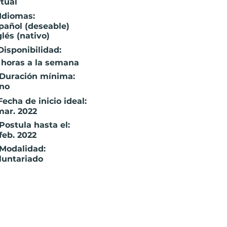
rtual
 Idiomas:
pañol (deseable)
glés (nativo)
Disponibilidad:
 horas a la semana
 Duración mínima:
ano
Fecha de inicio ideal:
mar. 2022
 Postula hasta el:
 feb. 2022
 Modalidad:
luntariado