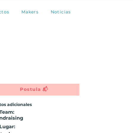
ctos
Makers
Noticias
Postula 📬
os adicionales
 Team:
ndraising
 Lugar: