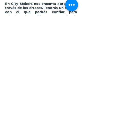
En City Makers nos encanta aprender a
través de los errores. Tendrás un equipo
con el que podrás confiar para
solucionar los problemas y aprender de
ellos. Lo mejor de todo, es que si sientes
que te falta alguna habilidad para esta
posición, durante tu esta etapa en City
Makers, buscaremos que la desarrolles.
Datos adicionales
💙 Team:
Fundraising
🌎 Lugar:
Virtual
👅 Idiomas:
Español (nativo)
Inglés (intermedio)
⌚ Disponibilidad:
6 horas a la semana
📆 Duración mínima:
1 año
✨ Fecha de inicio ideal:
7 mar. 2022