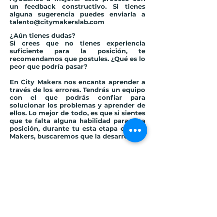
un feedback constructivo. Si tienes
alguna sugerencia puedes enviarla a
talento@citymakerslab.com
¿Aún tienes dudas?
Si crees que no tienes experiencia
suficiente para la posición, te
recomendamos que postules.
¿Qué es lo
peor que podría pasar?
En City Makers nos encanta aprender a
través de los errores. Tendrás un equipo
con el que podrás confiar para
solucionar los problemas y aprender de
ellos. Lo mejor de todo, es que si sientes
que te falta alguna habilidad para esta
posición, durante tu esta etapa en City
Makers, buscaremos que la desarrolles.
Datos adicionales
💙 Team:
Finanzas
🌎 Lugar:
Virtual
👅 Idiomas:
Español (nativo)