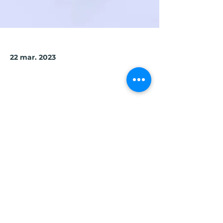
22 mar. 2023
Previous
Next
City Makers
Laboratorio Social City Makers es
una asociación sin fines de lucro
constituida en Perú.
hola@citymakerslab.com
Libro de Reclamaciones