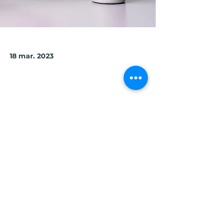
18 mar. 2023
Previous
Next
City Makers
Laboratorio Social City Makers es
una asociación sin fines de lucro
constituida en Perú.
hola@citymakerslab.com
Libro de Reclamaciones