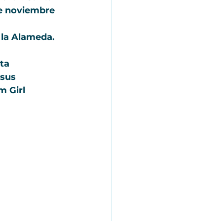
de noviembre 
 la Alameda.
ta 
sus 
m Girl 