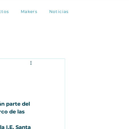
ctos
Makers
Noticias
n parte del 
co de las 
a I.E. Santa 