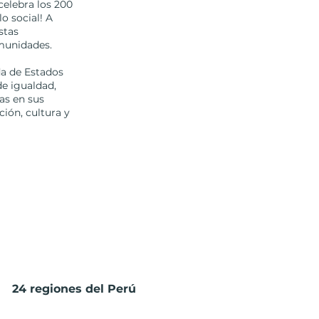
celebra los 200
o social! A
stas
munidades.
da de Estados
de igualdad,
as en sus
ión, cultura y
24 regiones del Perú