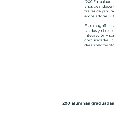
“200 Embajadoras
años de independ
través de progra
embajadoras pot
Este magnífico p
Unidos y el resp
integración y so
comunidades, im
desarrollo territo
200 alumnas graduada